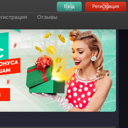
Вход
Регистрация
егистрация
Отзывы