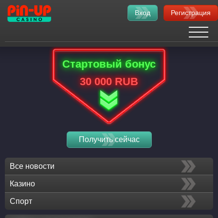
Вход
Регистрация
Стартовый бонус
30 000 RUB
Получить сейчас
Все новости
Казино
Спорт