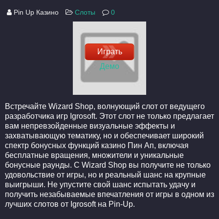
Pin Up Казино
Слоты
0
Играть
Демо
Встречайте Wizard Shop, волнующий слот от ведущего
разработчика игр Igrosoft. Этот слот не только предлагает
вам непревзойденные визуальные эффекты и
захватывающую тематику, но и обеспечивает широкий
спектр бонусных функций казино Пин Ап, включая
бесплатные вращения, множители и уникальные
бонусные раунды. С Wizard Shop вы получите не только
удовольствие от игры, но и реальный шанс на крупные
выигрыши. Не упустите свой шанс испытать удачу и
получить незабываемые впечатления от игры в одном из
лучших слотов от Igrosoft на Pin-Up.