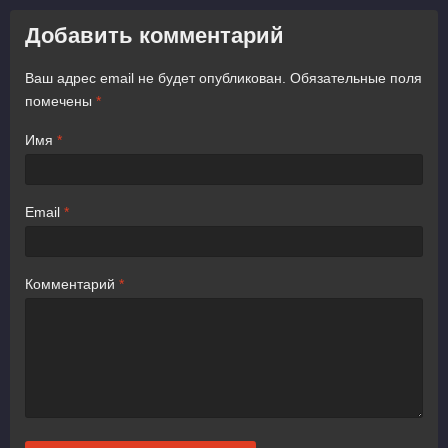
Добавить комментарий
Ваш адрес email не будет опубликован.
Обязательные поля
помечены
*
Имя
*
Email
*
Комментарий
*