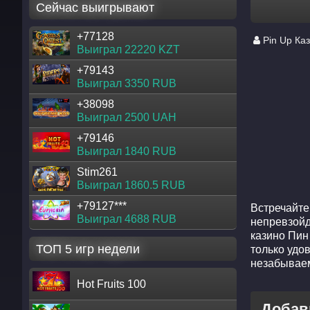
Сейчас выигрывают
+77128
Pin Up Ка
Выиграл 22220 KZT
+79143
Выиграл 3350 RUB
+38098
Выиграл 2500 UAH
+79146
Выиграл 1840 RUB
Stim261
Выиграл 1860.5 RUB
+79127***
Встречайте
Выиграл 4688 RUB
непревзойд
казино Пин
ТОП 5 игр недели
только удо
незабываем
Hot Fruits 100
Добав