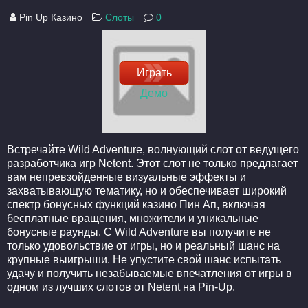
Pin Up Казино
Слоты
0
Играть
Демо
Встречайте Wild Adventure, волнующий слот от ведущего
разработчика игр Netent. Этот слот не только предлагает
вам непревзойденные визуальные эффекты и
захватывающую тематику, но и обеспечивает широкий
спектр бонусных функций казино Пин Ап, включая
бесплатные вращения, множители и уникальные
бонусные раунды. С Wild Adventure вы получите не
только удовольствие от игры, но и реальный шанс на
крупные выигрыши. Не упустите свой шанс испытать
удачу и получить незабываемые впечатления от игры в
одном из лучших слотов от Netent на Pin-Up.