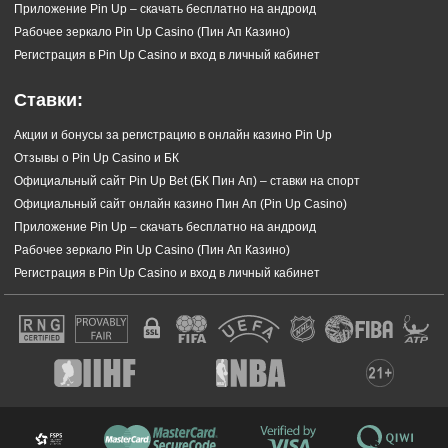
Приложение Pin Up – скачать бесплатно на андроид
Рабочее зеркало Pin Up Casino (Пин Ап Казино)
Регистрация в Pin Up Casino и вход в личный кабинет
Ставки:
Акции и бонусы за регистрацию в онлайн казино Pin Up
Отзывы о Pin Up Casino и БК
Официальный сайт Pin Up Bet (БК Пин Ап) – ставки на спорт
Официальный сайт онлайн казино Пин Ап (Pin Up Casino)
Приложение Pin Up – скачать бесплатно на андроид
Рабочее зеркало Pin Up Casino (Пин Ап Казино)
Регистрация в Pin Up Casino и вход в личный кабинет