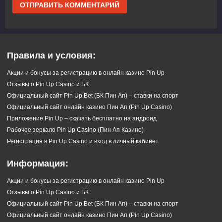
Правила и условия:
Акции и бонусы за регистрацию в онлайн казино Pin Up
Отзывы о Pin Up Casino и БК
Официальный сайт Pin Up Bet (БК Пин Ап) – ставки на спорт
Официальный сайт онлайн казино Пин Ап (Pin Up Casino)
Приложение Pin Up – скачать бесплатно на андроид
Рабочее зеркало Pin Up Casino (Пин Ап Казино)
Регистрация в Pin Up Casino и вход в личный кабинет
Информация:
Акции и бонусы за регистрацию в онлайн казино Pin Up
Отзывы о Pin Up Casino и БК
Официальный сайт Pin Up Bet (БК Пин Ап) – ставки на спорт
Официальный сайт онлайн казино Пин Ап (Pin Up Casino)