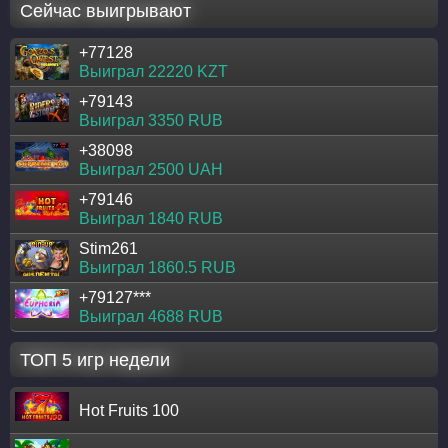
Сейчас выигрывают
+77128
Выиграл 22220 KZT
+79143
Выиграл 3350 RUB
+38098
Выиграл 2500 UAH
+79146
Выиграл 1840 RUB
Stim261
Выиграл 1860.5 RUB
+79127***
Выиграл 4688 RUB
ТОП 5 игр недели
Hot Fruits 100