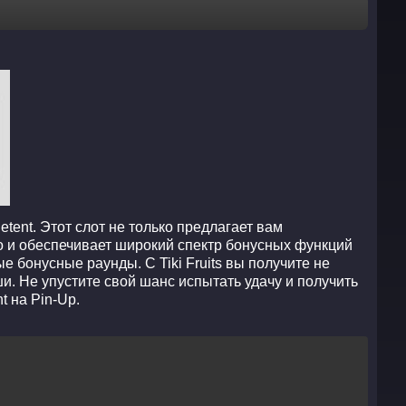
etent. Этот слот не только предлагает вам
 и обеспечивает широкий спектр бонусных функций
 бонусные раунды. С Tiki Fruits вы получите не
и. Не упустите свой шанс испытать удачу и получить
t на Pin-Up.