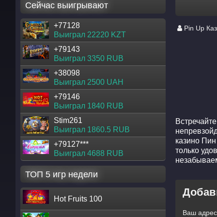
Сейчас выигрывают
+77128
Pin Up Ка
Выиграл 22220 KZT
+79143
Выиграл 3350 RUB
+38098
Выиграл 2500 UAH
+79146
Выиграл 1840 RUB
Stim261
Встречайте 
Выиграл 1860.5 RUB
непревзойд
казино Пин
+79127***
только удо
Выиграл 4688 RUB
незабываем
ТОП 5 игр недели
Добав
Hot Fruits 100
Ваш адрес 