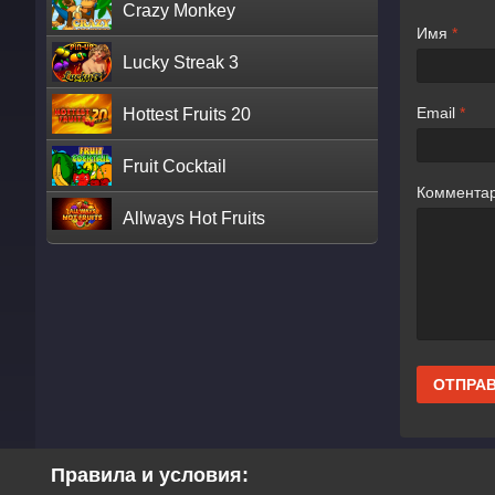
Crazy Monkey
Имя
*
Lucky Streak 3
Email
*
Hottest Fruits 20
Fruit Cocktail
Коммента
Allways Hot Fruits
Правила и условия: