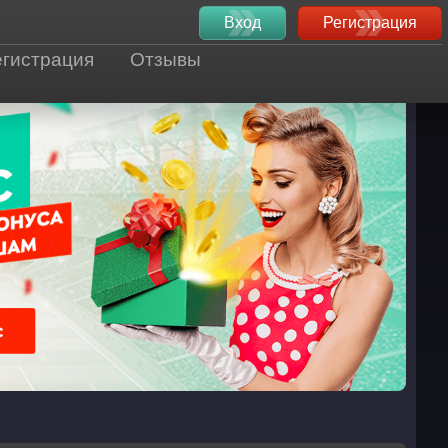
Вход
Регистрация
егистрация
Отзывы