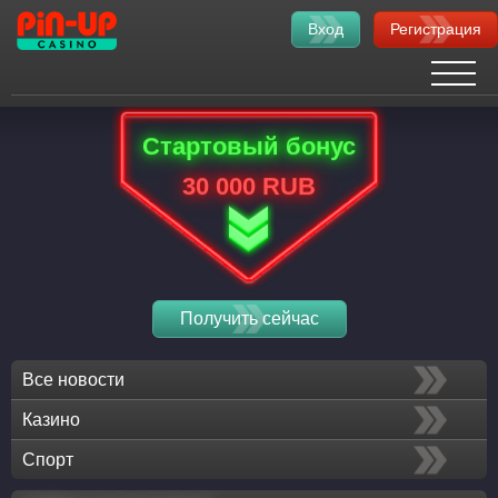
Вход
Регистрация
Стартовый бонус
30 000 RUB
Получить сейчас
Все новости
Казино
Спорт