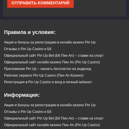
Правила и условия:
Акции и бонусы за регистрацию в онлайн казино Pin Up
Отзывы о Pin Up Casino и БК
Официальный сайт Pin Up Bet (БК Пин Ап) – ставки на спорт
Официальный сайт онлайн казино Пин Ап (Pin Up Casino)
Приложение Pin Up – скачать бесплатно на андроид
Рабочее зеркало Pin Up Casino (Пин Ап Казино)
Регистрация в Pin Up Casino и вход в личный кабинет
Информация:
Акции и бонусы за регистрацию в онлайн казино Pin Up
Отзывы о Pin Up Casino и БК
Официальный сайт Pin Up Bet (БК Пин Ап) – ставки на спорт
Официальный сайт онлайн казино Пин Ап (Pin Up Casino)