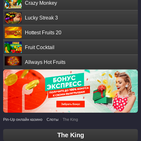
Crazy Monkey
Lucky Streak 3
Hottest Fruits 20
Fruit Cocktail
Allways Hot Fruits
Pin-Up онлайн казино
>
Слоты
>
The King
The King