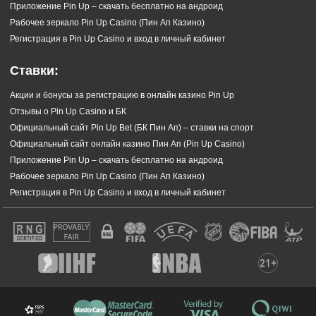
Приложение Pin Up – скачать бесплатно на андроид
Рабочее зеркало Pin Up Casino (Пин Ап Казино)
Регистрация в Pin Up Casino и вход в личный кабинет
Ставки:
Акции и бонусы за регистрацию в онлайн казино Pin Up
Отзывы о Pin Up Casino и БК
Официальный сайт Pin Up Bet (БК Пин Ап) – ставки на спорт
Официальный сайт онлайн казино Пин Ап (Pin Up Casino)
Приложение Pin Up – скачать бесплатно на андроид
Рабочее зеркало Pin Up Casino (Пин Ап Казино)
Регистрация в Pin Up Casino и вход в личный кабинет