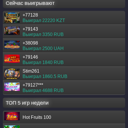
Сейчас выигрывают
+77128
Выиграл 22220 KZT
+79143
Выиграл 3350 RUB
+38098
Выиграл 2500 UAH
+79146
Выиграл 1840 RUB
Stim261
Выиграл 1860.5 RUB
+79127***
Выиграл 4688 RUB
ТОП 5 игр недели
Hot Fruits 100