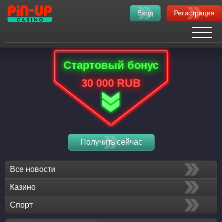
Вход
Регистрация
Стартовый бонус
30 000 RUB
Получить сейчас
Все новости
Казино
Спорт