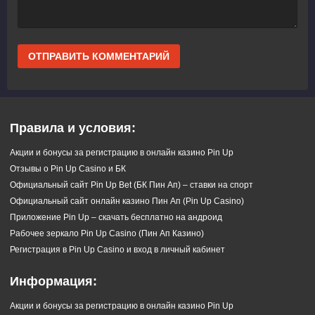
Правила и условия:
Акции и бонусы за регистрацию в онлайн казино Pin Up
Отзывы о Pin Up Casino и БК
Официальный сайт Pin Up Bet (БК Пин Ап) – ставки на спорт
Официальный сайт онлайн казино Пин Ап (Pin Up Casino)
Приложение Pin Up – скачать бесплатно на андроид
Рабочее зеркало Pin Up Casino (Пин Ап Казино)
Регистрация в Pin Up Casino и вход в личный кабинет
Информация:
Акции и бонусы за регистрацию в онлайн казино Pin Up