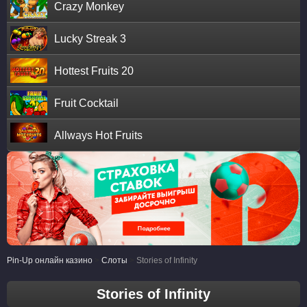
Crazy Monkey
Lucky Streak 3
Hottest Fruits 20
Fruit Cocktail
Allways Hot Fruits
Pin-Up онлайн казино
>
Слоты
>
Stories of Infinity
Stories of Infinity