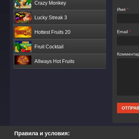
Crazy Monkey
Имя
*
Lucky Streak 3
Email
*
Hottest Fruits 20
Fruit Cocktail
Коммента
Allways Hot Fruits
Правила и условия: