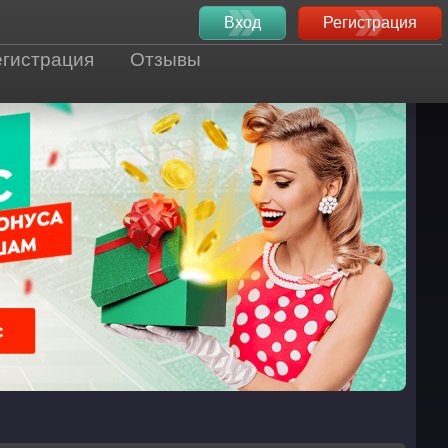
Вход
Регистрация
егистрация
Отзывы