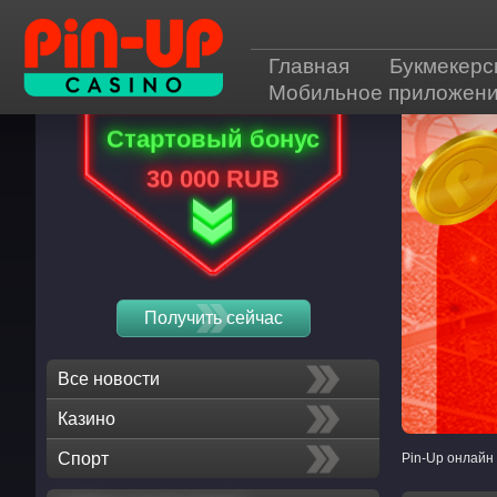
Главная
Букмекерс
Мобильное приложен
Стартовый бонус
30 000 RUB
Получить сейчас
Все новости
Казино
Спорт
Pin-Up онлайн