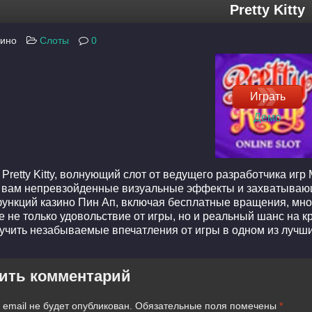
Pretty Kitty
зино
Слоты
0
Играть
Демо
Pretty Kitty, волнующий слот от ведущего разработчика игр M
 вам непревзойденные визуальные эффекты и захватывающу
ункций казино Пин Ап, включая бесплатные вращения, множи
е не только удовольствие от игры, но и реальный шанс на 
учить незабываемые впечатления от игры в одном из лучших 
ить комментарий
email не будет опубликован.
Обязательные поля помечены
*