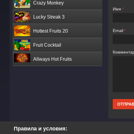
Crazy Monkey
Имя
*
Lucky Streak 3
Email
*
Hottest Fruits 20
Fruit Cocktail
Коммента
Allways Hot Fruits
Правила и условия: