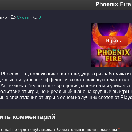
Phoenix Fire
зино
Слоты
0
Играть
Демо
 Phoenix Fire, волнующий слот от ведущего разработчика игр
енные визуальные эффекты и захватывающую тематику, но
 Ап, включая бесплатные вращения, множители и уникальны
вольствие от игры, но и реальный шанс на крупные выигрыш
ые впечатления от игры в одном из лучших слотов от Plays
ить комментарий
email не будет опубликован.
Обязательные поля помечены
*