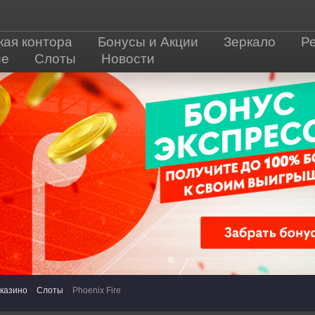
кая контора
Бонусы и Акции
Зеркало
Р
ие
Слоты
Новости
 казино
>
Слоты
>
Phoenix Fire