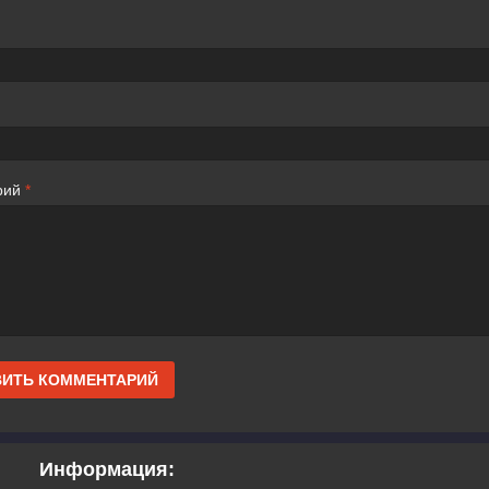
рий
*
Информация: