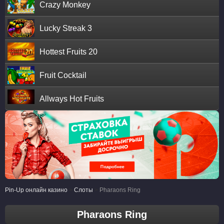
Crazy Monkey
Lucky Streak 3
Hottest Fruits 20
Fruit Cocktail
Allways Hot Fruits
Pin-Up онлайн казино
>
Слоты
>
Pharaons Ring
Pharaons Ring