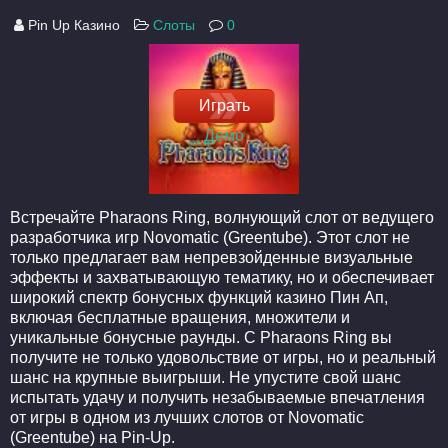
Pin Up Казино
Слоты
0
Играть
Демо
Встречайте Pharaons Ring, волнующий слот от ведущего
разработчика игр Novomatic (Greentube). Этот слот не
только предлагает вам непревзойденные визуальные
эффекты и захватывающую тематику, но и обеспечивает
широкий спектр бонусных функций казино Пин Ап,
включая бесплатные вращения, множители и
уникальные бонусные раунды. С Pharaons Ring вы
получите не только удовольствие от игры, но и реальный
шанс на крупные выигрыши. Не упустите свой шанс
испытать удачу и получить незабываемые впечатления
от игры в одном из лучших слотов от Novomatic
(Greentube) на Pin-Up.