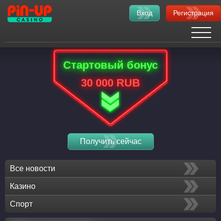
Вход
Регистрация
Стартовый бонус
30 000 RUB
Получить сейчас
Все новости
Казино
Спорт