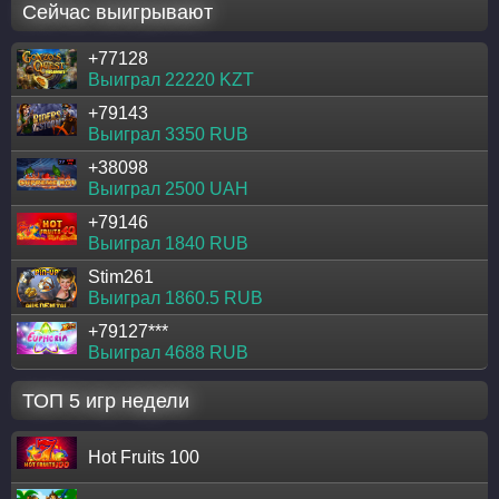
Сейчас выигрывают
+77128
Выиграл 22220 KZT
+79143
Выиграл 3350 RUB
+38098
Выиграл 2500 UAH
+79146
Выиграл 1840 RUB
Stim261
Выиграл 1860.5 RUB
+79127***
Выиграл 4688 RUB
ТОП 5 игр недели
Hot Fruits 100