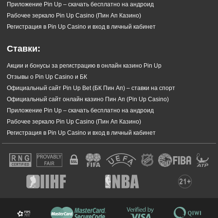
Приложение Pin Up – скачать бесплатно на андроид
Рабочее зеркало Pin Up Casino (Пин Ап Казино)
Регистрация в Pin Up Casino и вход в личный кабинет
Ставки:
Акции и бонусы за регистрацию в онлайн казино Pin Up
Отзывы о Pin Up Casino и БК
Официальный сайт Pin Up Bet (БК Пин Ап) – ставки на спорт
Официальный сайт онлайн казино Пин Ап (Pin Up Casino)
Приложение Pin Up – скачать бесплатно на андроид
Рабочее зеркало Pin Up Casino (Пин Ап Казино)
Регистрация в Pin Up Casino и вход в личный кабинет