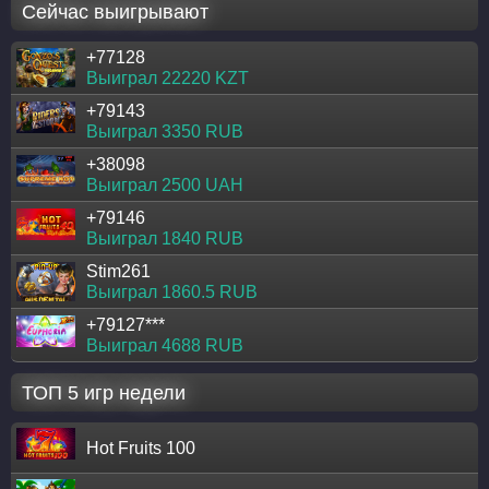
Сейчас выигрывают
+77128
Выиграл 22220 KZT
+79143
Выиграл 3350 RUB
+38098
Выиграл 2500 UAH
+79146
Выиграл 1840 RUB
Stim261
Выиграл 1860.5 RUB
+79127***
Выиграл 4688 RUB
ТОП 5 игр недели
Hot Fruits 100