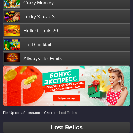
Crazy Monkey
Lucky Streak 3
Hottest Fruits 20
Fruit Cocktail
Allways Hot Fruits
Pin-Up онлайн казино
>
Слоты
>
Lost Relics
Lost Relics