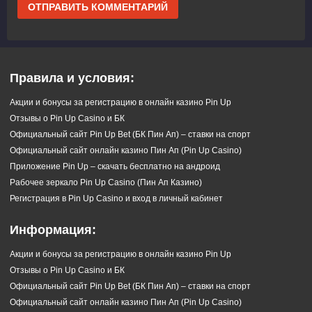
Правила и условия:
Акции и бонусы за регистрацию в онлайн казино Pin Up
Отзывы о Pin Up Casino и БК
Официальный сайт Pin Up Bet (БК Пин Ап) – ставки на спорт
Официальный сайт онлайн казино Пин Ап (Pin Up Casino)
Приложение Pin Up – скачать бесплатно на андроид
Рабочее зеркало Pin Up Casino (Пин Ап Казино)
Регистрация в Pin Up Casino и вход в личный кабинет
Информация:
Акции и бонусы за регистрацию в онлайн казино Pin Up
Отзывы о Pin Up Casino и БК
Официальный сайт Pin Up Bet (БК Пин Ап) – ставки на спорт
Официальный сайт онлайн казино Пин Ап (Pin Up Casino)