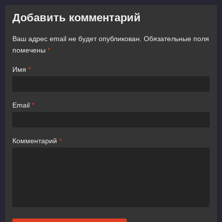
Добавить комментарий
Ваш адрес email не будет опубликован.
Обязательные поля
помечены
*
Имя
*
Email
*
Комментарий
*