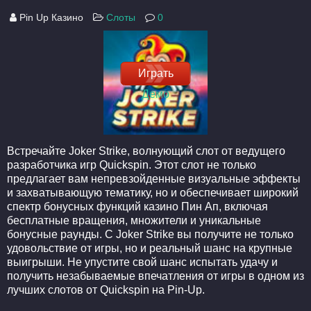
Pin Up Казино
Слоты
0
Играть
Демо
Встречайте Joker Strike, волнующий слот от ведущего
разработчика игр Quickspin. Этот слот не только
предлагает вам непревзойденные визуальные эффекты
и захватывающую тематику, но и обеспечивает широкий
спектр бонусных функций казино Пин Ап, включая
бесплатные вращения, множители и уникальные
бонусные раунды. С Joker Strike вы получите не только
удовольствие от игры, но и реальный шанс на крупные
выигрыши. Не упустите свой шанс испытать удачу и
получить незабываемые впечатления от игры в одном из
лучших слотов от Quickspin на Pin-Up.