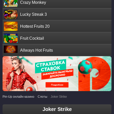
Crazy Monkey
Lucky Streak 3
Hottest Fruits 20
Fruit Cocktail
Allways Hot Fruits
Pin-Up онлайн казино
>
Слоты
>
Joker Strike
Joker Strike