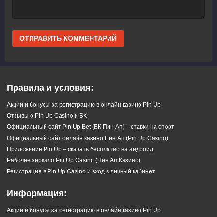
Правила и условия:
Акции и бонусы за регистрацию в онлайн казино Pin Up
Отзывы о Pin Up Casino и БК
Официальный сайт Pin Up Bet (БК Пин Ап) – ставки на спорт
Официальный сайт онлайн казино Пин Ап (Pin Up Casino)
Приложение Pin Up – скачать бесплатно на андроид
Рабочее зеркало Pin Up Casino (Пин Ап Казино)
Регистрация в Pin Up Casino и вход в личный кабинет
Информация:
Акции и бонусы за регистрацию в онлайн казино Pin Up