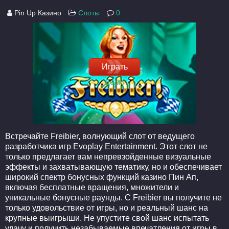
Pin Up Казино
Слоты
0
Играть
Демо
Встречайте Freibier, волнующий слот от ведущего
разработчика игр Evoplay Entertainment. Этот слот не
только предлагает вам непревзойденные визуальные
эффекты и захватывающую тематику, но и обеспечивает
широкий спектр бонусных функций казино Пин Ап,
включая бесплатные вращения, множители и
уникальные бонусные раунды. С Freibier вы получите не
только удовольствие от игры, но и реальный шанс на
крупные выигрыши. Не упустите свой шанс испытать
удачу и получить незабываемые впечатления от игры в