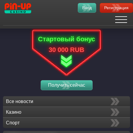
Вход
Регистрация
Стартовый бонус
30 000 RUB
Получить сейчас
Все новости
Казино
Спорт