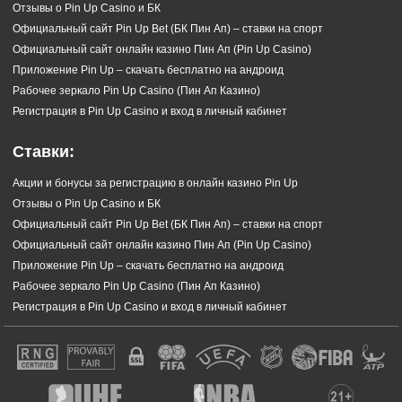
Отзывы о Pin Up Casino и БК
Официальный сайт Pin Up Bet (БК Пин Ап) – ставки на спорт
Официальный сайт онлайн казино Пин Ап (Pin Up Casino)
Приложение Pin Up – скачать бесплатно на андроид
Рабочее зеркало Pin Up Casino (Пин Ап Казино)
Регистрация в Pin Up Casino и вход в личный кабинет
Ставки:
Акции и бонусы за регистрацию в онлайн казино Pin Up
Отзывы о Pin Up Casino и БК
Официальный сайт Pin Up Bet (БК Пин Ап) – ставки на спорт
Официальный сайт онлайн казино Пин Ап (Pin Up Casino)
Приложение Pin Up – скачать бесплатно на андроид
Рабочее зеркало Pin Up Casino (Пин Ап Казино)
Регистрация в Pin Up Casino и вход в личный кабинет