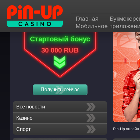
Главная
Букмекерс
Мобильное приложен
Стартовый бонус
30 000 RUB
Получить сейчас
Все новости
Казино
Спорт
Pin-Up онлайн