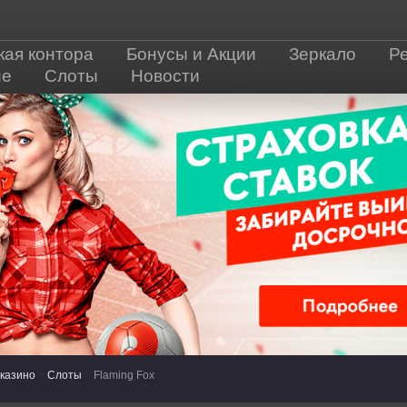
кая контора
Бонусы и Акции
Зеркало
Р
ие
Слоты
Новости
 казино
>
Слоты
>
Flaming Fox