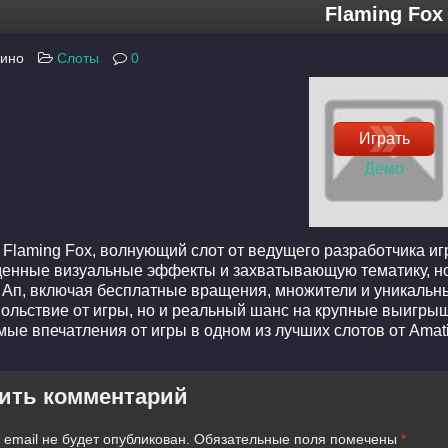
Flaming Fox
зино
Слоты
0
Играть
Демо
 Flaming Fox, волнующий слот от ведущего разработчика игр
енные визуальные эффекты и захватывающую тематику, но
 Ап, включая бесплатные вращения, множители и уникальны
вольствие от игры, но и реальный шанс на крупные выигрыш
ые впечатления от игры в одном из лучших слотов от Amati
ить комментарий
email не будет опубликован.
Обязательные поля помечены
*