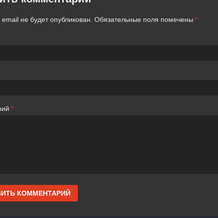
email не будет опубликован.
Обязательные поля помечены
*
рий
*