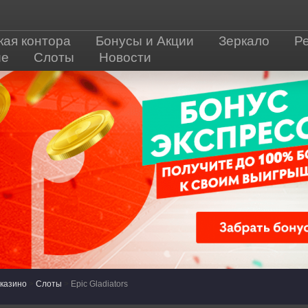
кая контора
Бонусы и Акции
Зеркало
Р
ие
Слоты
Новости
 казино
>
Слоты
>
Epic Gladiators