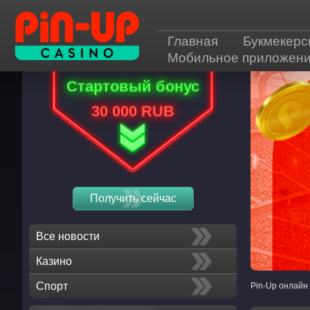
Главная
Букмекерс
Мобильное приложен
Стартовый бонус
30 000 RUB
Получить сейчас
Все новости
Казино
Спорт
Pin-Up онлайн