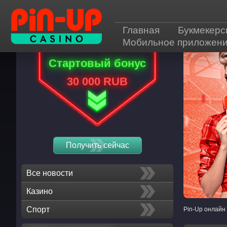
Главная
Букмекерс
Мобильное приложен
Стартовый бонус
30 000 RUB
Получить сейчас
Все новости
Казино
Спорт
Pin-Up онлайн