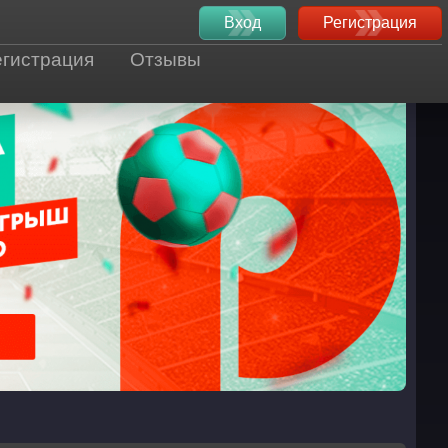
Вход
Регистрация
егистрация
Отзывы