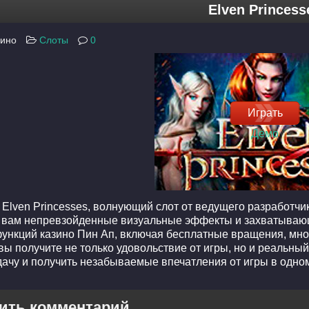
Elven Princess
зино
Слоты
0
Играть
Демо
Elven Princesses, волнующий слот от ведущего разработчика
 вам непревзойденные визуальные эффекты и захватывающу
ункций казино Пин Ап, включая бесплатные вращения, мно
 вы получите не только удовольствие от игры, но и реальн
дачу и получить незабываемые впечатления от игры в одном 
ить комментарий