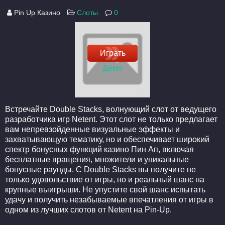
Pin Up Казино
Слоты
0
Играть
Демо
Встречайте Double Stacks, волнующий слот от ведущего
разработчика игр Netent. Этот слот не только предлагает
вам непревзойденные визуальные эффекты и
захватывающую тематику, но и обеспечивает широкий
спектр бонусных функций казино Пин Ап, включая
бесплатные вращения, множители и уникальные
бонусные раунды. С Double Stacks вы получите не
только удовольствие от игры, но и реальный шанс на
крупные выигрыши. Не упустите свой шанс испытать
удачу и получить незабываемые впечатления от игры в
одном из лучших слотов от Netent на Pin-Up.