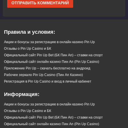
Правила и условия:
Акции и бонусы за регистрацию в онлайн казино Pin Up
Отзывы о Pin Up Casino и БК
Официальный сайт Pin Up Bet (БК Пин Ап) – ставки на спорт
Официальный сайт онлайн казино Пин Ап (Pin Up Casino)
Приложение Pin Up – скачать бесплатно на андроид
Рабочее зеркало Pin Up Casino (Пин Ап Казино)
Регистрация в Pin Up Casino и вход в личный кабинет
Информация:
Акции и бонусы за регистрацию в онлайн казино Pin Up
Отзывы о Pin Up Casino и БК
Официальный сайт Pin Up Bet (БК Пин Ап) – ставки на спорт
Официальный сайт онлайн казино Пин Ап (Pin Up Casino)