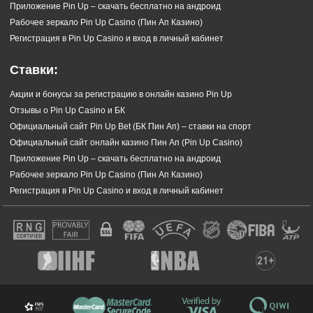
Приложение Pin Up – скачать бесплатно на андроид
Рабочее зеркало Pin Up Casino (Пин Ап Казино)
Регистрация в Pin Up Casino и вход в личный кабинет
Ставки:
Акции и бонусы за регистрацию в онлайн казино Pin Up
Отзывы о Pin Up Casino и БК
Официальный сайт Pin Up Bet (БК Пин Ап) – ставки на спорт
Официальный сайт онлайн казино Пин Ап (Pin Up Casino)
Приложение Pin Up – скачать бесплатно на андроид
Рабочее зеркало Pin Up Casino (Пин Ап Казино)
Регистрация в Pin Up Casino и вход в личный кабинет