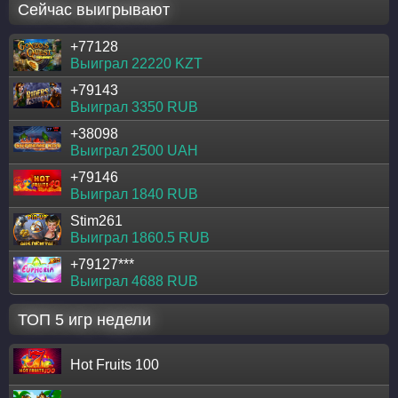
Сейчас выигрывают
+77128
Выиграл 22220 KZT
+79143
Выиграл 3350 RUB
+38098
Выиграл 2500 UAH
+79146
Выиграл 1840 RUB
Stim261
Выиграл 1860.5 RUB
+79127***
Выиграл 4688 RUB
ТОП 5 игр недели
Hot Fruits 100