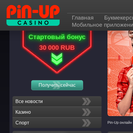
Главная
Букмекерс
Мобильное приложен
Стартовый бонус
30 000 RUB
Получить сейчас
Все новости
Казино
Спорт
Pin-Up онлайн