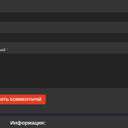
рий
*
Информация: