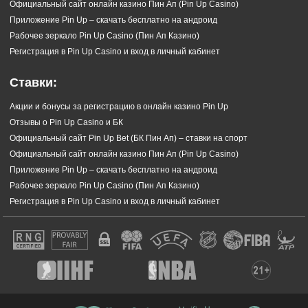
Официальный сайт онлайн казино Пин Ап (Pin Up Casino)
Приложение Pin Up – скачать бесплатно на андроид
Рабочее зеркало Pin Up Casino (Пин Ап Казино)
Регистрация в Pin Up Casino и вход в личный кабинет
Ставки:
Акции и бонусы за регистрацию в онлайн казино Pin Up
Отзывы о Pin Up Casino и БК
Официальный сайт Pin Up Bet (БК Пин Ап) – ставки на спорт
Официальный сайт онлайн казино Пин Ап (Pin Up Casino)
Приложение Pin Up – скачать бесплатно на андроид
Рабочее зеркало Pin Up Casino (Пин Ап Казино)
Регистрация в Pin Up Casino и вход в личный кабинет