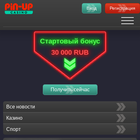
Вход
Регистрация
Стартовый бонус
30 000 RUB
Получить сейчас
Все новости
Казино
Спорт