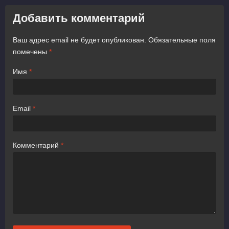
Добавить комментарий
Ваш адрес email не будет опубликован.
Обязательные поля
помечены
*
Имя
*
Email
*
Комментарий
*