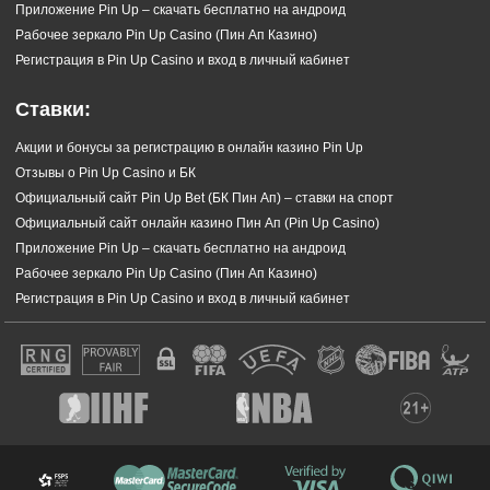
Приложение Pin Up – скачать бесплатно на андроид
Рабочее зеркало Pin Up Casino (Пин Ап Казино)
Регистрация в Pin Up Casino и вход в личный кабинет
Ставки:
Акции и бонусы за регистрацию в онлайн казино Pin Up
Отзывы о Pin Up Casino и БК
Официальный сайт Pin Up Bet (БК Пин Ап) – ставки на спорт
Официальный сайт онлайн казино Пин Ап (Pin Up Casino)
Приложение Pin Up – скачать бесплатно на андроид
Рабочее зеркало Pin Up Casino (Пин Ап Казино)
Регистрация в Pin Up Casino и вход в личный кабинет