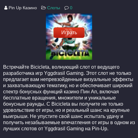
Pin Up Казино
Слоты
0
Играть
Демо
Встречайте Bicicleta, волнующий слот от ведущего
разработчика игр Yggdrasil Gaming. Этот слот не только
предлагает вам непревзойденные визуальные эффекты
и захватывающую тематику, но и обеспечивает широкий
спектр бонусных функций казино Пин Ап, включая
бесплатные вращения, множители и уникальные
бонусные раунды. С Bicicleta вы получите не только
удовольствие от игры, но и реальный шанс на крупные
выигрыши. Не упустите свой шанс испытать удачу и
получить незабываемые впечатления от игры в одном из
лучших слотов от Yggdrasil Gaming на Pin-Up.