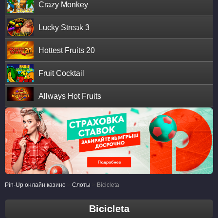
Crazy Monkey
Lucky Streak 3
Hottest Fruits 20
Fruit Cocktail
Allways Hot Fruits
Pin-Up онлайн казино
>
Слоты
>
Bicicleta
Bicicleta